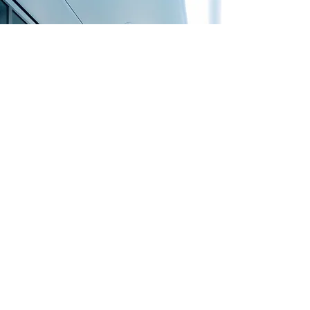
Non solo chirurgia:
un
percorso a 360°
Centro Medico PROXIMA
nasce con
l’obiettivo di
seguire il paziente in
modo
completo
, non solo dal punto di
vista chirurgico.
La collaborazione con specialisti
selezionati è
garanzia
di una
presa in
carico globale
, integrando
valutazione
clinica, eventuale percorso
riabilitativo
e
monitoraggio nel
tempo.
Questo modello consente di
accompagnare il paziente (bambino o
adulto) in ogni fase del percorso, con
continuità
e
attenzione