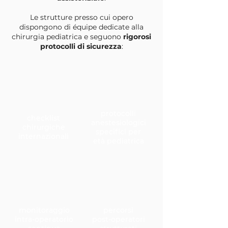
Le strutture presso cui opero
dispongono di équipe dedicate alla
chirurgia pediatrica e seguono
rigorosi
protocolli di sicurezza
:
protocolli
checklist
anestesiologici
chirurgiche
specifici per
internazionali
età pediatrica
monitoraggio
percorsi
intra-operatorio
post-operatori